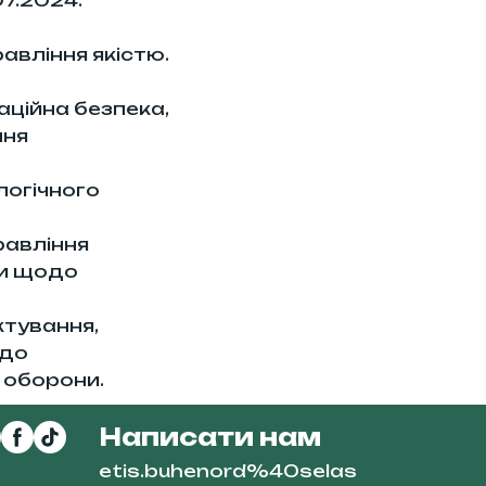
авління якістю.
аційна безпека,
ння
логічного
равління
ви щодо
ктування,
одо
а оборони.
Написати нам
etis.buhenord%40selas