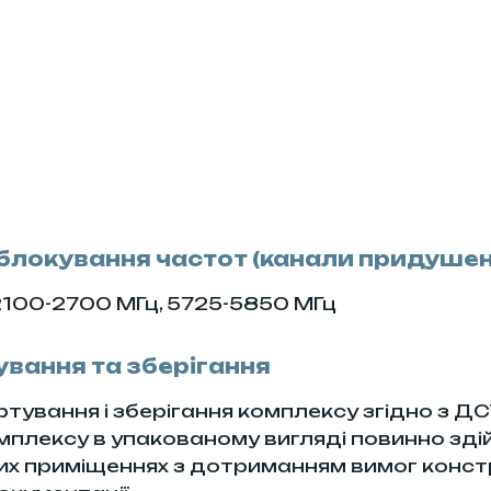
 блокування частот (канали придуше
2100-2700 МГц, 5725-5850 МГц
ування та зберігання
тування і зберігання комплексу згідно з ДС
плексу в упакованому вигляді повинно зді
их приміщеннях з дотриманням вимог констр