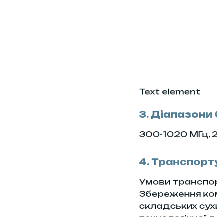
Text element
3. Діапазони
300-1020 МГц, 
4. Транспорт
Умови транспор
Збереження ком
складських сух