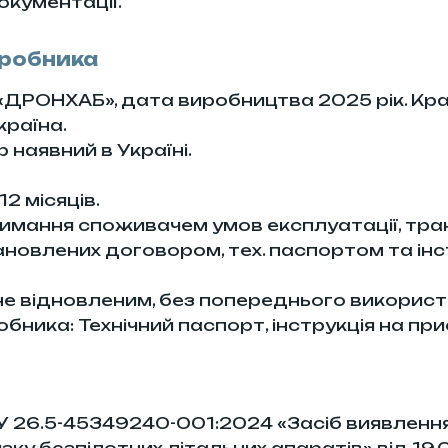
окументації.
иробника
«ДРОНХАБ», дата виробництва 2025 рік. Кра
країна.
 наявний в Україні.
12 місяців.
римання споживачем умов експлуатації, тра
ановлених договором, тех. паспортом та інс
 не відновленим, без попереднього використ
ника: Технічний паспорт, інструкція на при
 26.5-45349240-001:2024 «Засіб виявлення,
зку безпілотних літальних апаратів» від 19.