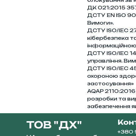
ДК 021:2015 3
ДСТУ EN ISO 900
Вимоги».
ДСТУ ISO/IEC 27
кібербезпека т
інформаційною 
ДСТУ ISO/IEC 14
управління. Ви
ДСТУ ISO/IEC 45
охороною здоро
застосування»
AQAP 2110:2016 
розробки та в
забезпечення як
Кон
ТОВ "ДХ"
+380 