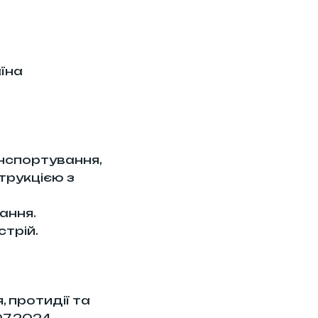
їна
нспортування,
трукцією з
ання.
стрій.
 протидії та
07.2024.