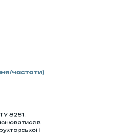
ння/частоти)
ТУ 8281.
йснюватися в
укторської і