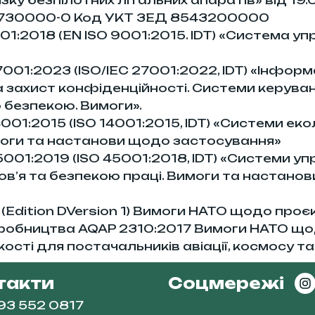
5730000-0 Код УКТ ЗЕД 8543200000
1:2018 (EN ISO 9001:2015. IDT) «Система упр
001:2023 (ISO/IEC 27001:2022, IDT) «Інформ
а захист конфіденційності. Системи керува
безпекою. Вимоги».
001:2015 (ISO 14001:2015, IDT) «Системи еко
моги та настанови щодо застосування»
001:2019 (ISO 45001:2018, IDT) «Системи уп
в’я та безпекою праці. Вимоги та настано
(Edition DVersion 1) Вимоги НАТО щодо проє
иробництва AQAP 2310:2017 Вимоги НАТО щ
ості для постачальників авіації, космосу т
такти
Соцмережі
93 552 0817