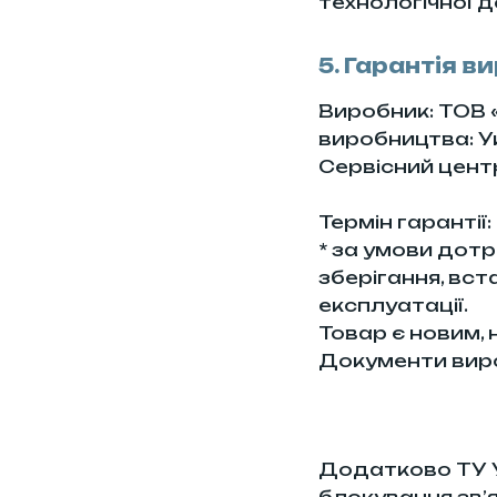
технологічної д
5. Гарантія в
Виробник: ТОВ 
виробництва: У
Сервісний центр
Термін гарантії: 
* за умови дот
зберігання, вст
експлуатації.
Товар є новим,
Документи вироб
Додатково ТУ У
блокування зв’я