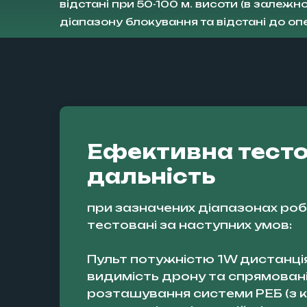
відстані при 50-100 м. висоти (в залежно
діапазону блокування та відстані до опе
Ефективна тест
дальність
при зазначених діапазонах роб
тестовані за наступних умов:
Пульт потужністю 1W дистанція
видимість дрону та спрямовані
розташування системи РЕБ (з 