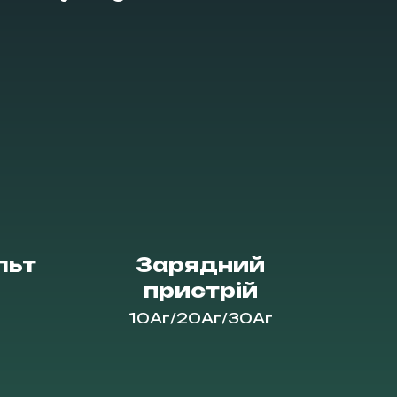
льт
Зарядний
пристрій
10Аг/20Аг/30Аг