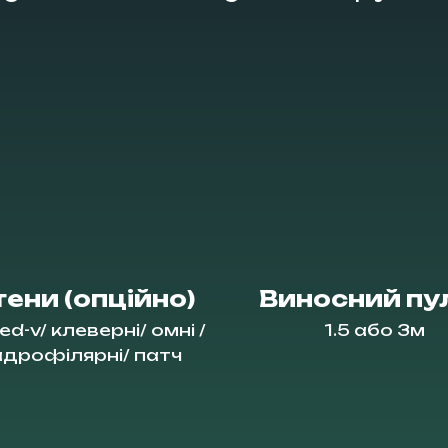
ени (опційно)
Виносний пу
ed-v/ клеверні/ омні /
1.5 або 3м
адрофілярні/ патч