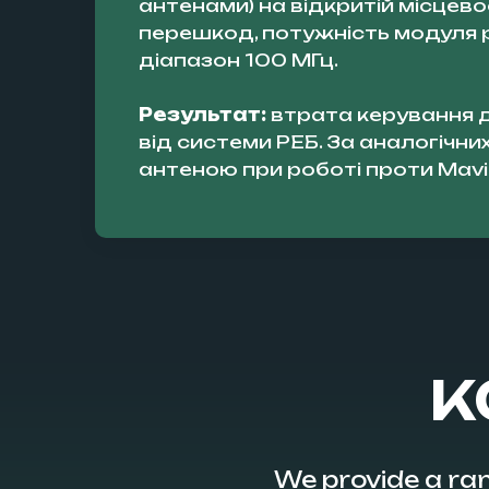
антенами) на відкритій місцево
перешкод, потужність модуля
діапазон 100 МГц.
Результат:
втрата керування д
від системи РЕБ. За аналогічни
антеною при роботі проти Mavic
К
We provide a ran