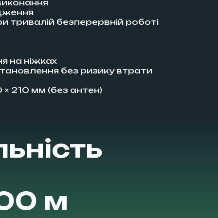
виконання
одження
и тривалій безперервній роботі
ня на ніжках
становлення без ризику втрати
 × 210 мм (без антен)
ьність
00 м