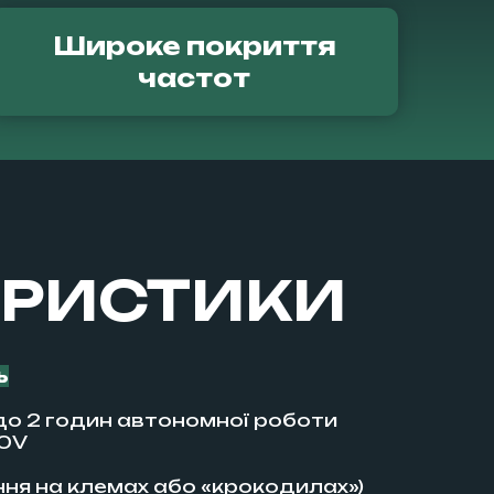
Широке покриття
частот
ЕРИСТИКИ
ь
до 2 годин автономної роботи
20V
ня на клемах або «крокодилах»)