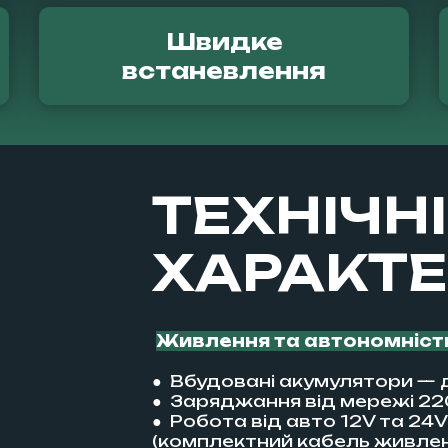
Швидке
встаневлення
ТЕХНІЧНІ
ХАРАКТ
Живлення та автономніст
● Вбудовані акумулятори — 
● Заряджання від мережі 2
● Робота від авто 12V та 24V
(комплектний кабель живлен