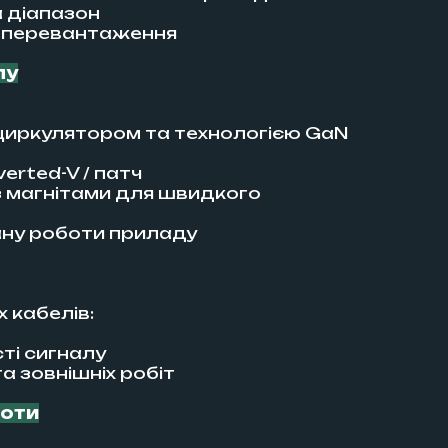
 діапазон
д перевантаження
лу
циркулятором та технологією GaN
verted-V / патч
 з магнітами для швидкого
ану роботи приладу
 кабелів:
ті сигналу
а зовнішніх робіт
боти