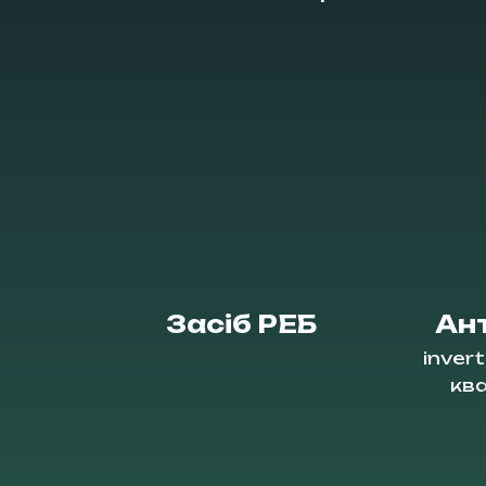
Засіб РЕБ
Ант
invert
кв