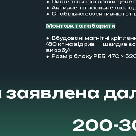
● Пило- та вологозахищене 
● Активне та пасивне охол
● Стабільна ефективність пр
Монтаж та габарити
● Вбудовані магнітні кріплен
(80 кг на відрив — швидке в
виробу)
● Розмір блоку РЕБ: 470 × 520
 заявлена дал
200-3