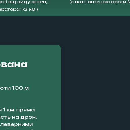
сті від виду антен,
(з патч антеною проти 
ратора 1-2 км.)
ована
оти 100 м
 1 км. пряма
сть на дрон,
клеверними