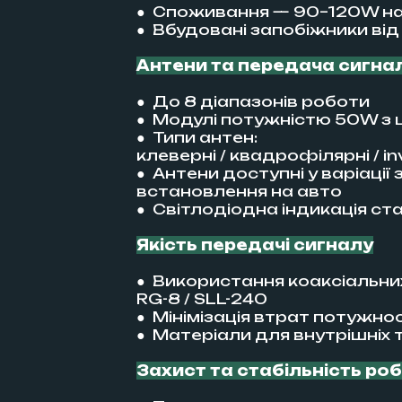
● Споживання — 90–120W на
● Вбудовані запобіжники ві
Антени та передача сигна
● До 8 діапазонів роботи
● Модулі потужністю 50W з 
● Типи антен:
клеверні / квадрофілярні / in
● Антени доступні у варіації
встановлення на авто
● Світлодіодна індикація ст
Якість передачі сигналу
● Використання коаксіальних
RG-8 / SLL-240
● Мінімізація втрат потужнос
● Матеріали для внутрішніх т
Захист та стабільність ро