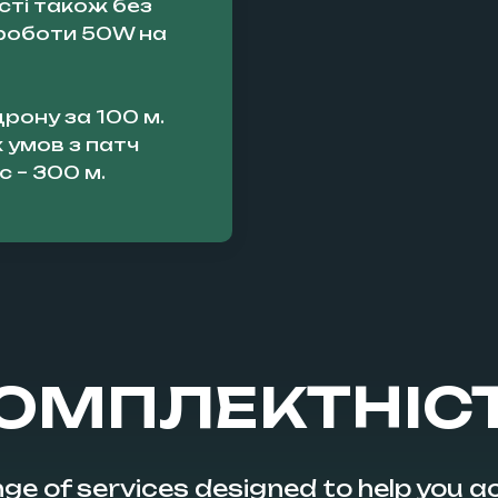
сті також без
 роботи 50W на
рону за 100 м.
х умов з патч
 – 300 м.
ОМПЛЕКТНІС
ge of services designed to help you ac